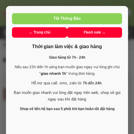
Tắt Thông Báo
Sex toy nữ
Sex toy nam
Sex toy gay
Sex toy les
Trứng rung
Dương 
Flash Sale
Giỏ hàng
0
← Trang chủ
Flash sale →
Giao 30p - 120p tại Tp.Hcm và tỉnh lân cận 7h ➱ 0h30 sáng
Thời gian làm việc & giao hàng
Giao hàng từ 7h - 24h
Bao đôn gai có quai đeo bừu rung gốc dương vật
Nếu sau 23h đến 1h sáng bạn muốn giao ngay vui lòng ghi chú
"
giao nhanh 1h
" trong đơn hàng.
Hỗ trợ qua call, sms, zalo từ
.
7h
đến
24h
Bạn muốn giao nhanh vui lòng đặt ngay trên web, shop sẽ gọi
ngay sau khi đặt hàng
Shop sẽ liên hệ bạn sau 5 phút khi bạn hoàn tất đặt hàng