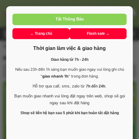
Tắt Thông Báo
Sex toy nữ
Sex toy nam
Sex toy gay
Sex toy les
Trứng rung
Dương 
Flash Sale
Giỏ hàng
0
← Trang chủ
Flash sale →
Giao 30p - 120p tại Tp.Hcm và tỉnh lân cận 7h ➱ 0h30 sáng
Thời gian làm việc & giao hàng
MÁY MASSAGE ĐIỂM G
Giao hàng từ 7h - 24h
Nếu sau 23h đến 1h sáng bạn muốn giao ngay vui lòng ghi chú
Lọc
"
giao nhanh 1h
" trong đơn hàng.
Hỗ trợ qua call, sms, zalo từ
.
7h
đến
24h
Bạn muốn giao nhanh vui lòng đặt ngay trên web, shop sẽ gọi
ngay sau khi đặt hàng
Shop sẽ liên hệ bạn sau 5 phút khi bạn hoàn tất đặt hàng