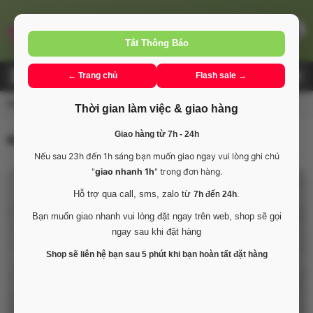
Tắt Thông Báo
Sex toy nữ
Sex toy nam
Sex toy gay
Sex toy les
Trứng rung
Dương 
Flash Sale
Giỏ hàng
0
← Trang chủ
Flash sale →
Giao 30p - 120p tại Tp.Hcm và tỉnh lân cận 7h ➱ 0h30 sáng
Thời gian làm việc & giao hàng
Giao hàng từ 7h - 24h
Gel bôi trơn Silk Touch Neutral 50ml
Nếu sau 23h đến 1h sáng bạn muốn giao ngay vui lòng ghi chú
"
giao nhanh 1h
" trong đơn hàng.
Hỗ trợ qua call, sms, zalo từ
.
7h
đến
24h
Bạn muốn giao nhanh vui lòng đặt ngay trên web, shop sẽ gọi
ngay sau khi đặt hàng
Shop sẽ liên hệ bạn sau 5 phút khi bạn hoàn tất đặt hàng
Ngừng
kinh
doanh