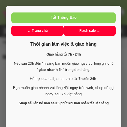
Tắt Thông Báo
Sex toy nữ
Sex toy nam
Sex toy gay
Sex toy les
Trứng rung
Dương 
Flash Sale
Giỏ hàng
0
← Trang chủ
Flash sale →
Giao 30p - 120p tại Tp.Hcm và tỉnh lân cận 7h ➱ 0h30 sáng
Thời gian làm việc & giao hàng
Giao hàng từ 7h - 24h
Bao cao su Sagami tight fit hộp 12 bao
Nếu sau 23h đến 1h sáng bạn muốn giao ngay vui lòng ghi chú
"
giao nhanh 1h
" trong đơn hàng.
Hỗ trợ qua call, sms, zalo từ
.
7h
đến
24h
Bạn muốn giao nhanh vui lòng đặt ngay trên web, shop sẽ gọi
ngay sau khi đặt hàng
Shop sẽ liên hệ bạn sau 5 phút khi bạn hoàn tất đặt hàng
Ngừng
kinh
doanh